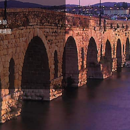
体验
景绮丽