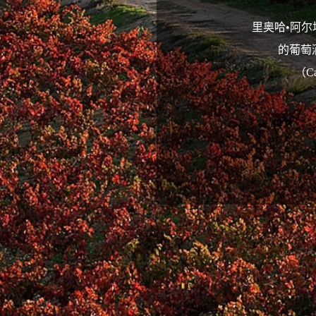
里奥哈•阿
的葡萄
（C