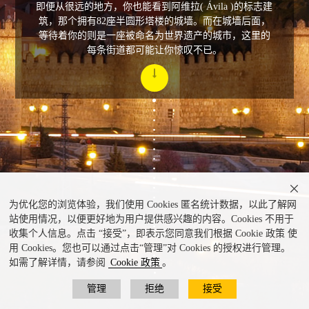
即便从很远的地方，你也能看到阿维拉( Ávila )的标志建
筑，那个拥有82座半圆形塔楼的城墙。而在城墙后面，
等待着你的则是一座被命名为世界遗产的城市，这里的
每条街道都可能让你惊叹不已。

为优化您的浏览体验，我们使用 Cookies 匿名统计数据，以此了解网
站使用情况，以便更好地为用户提供感兴趣的内容。Cookies 不用于
收集个人信息。点击 “接受”，即表示您同意我们根据 Cookie 政策 使
用 Cookies。您也可以通过点击“管理”对 Cookies 的授权进行管理。
如需了解详情，请参阅
Cookie 政策
。
管理
拒绝
接受