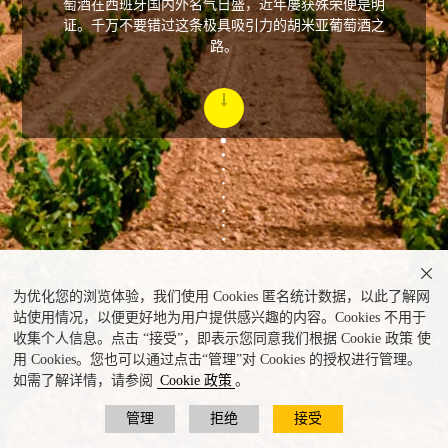
萄酒在西班牙国内外名气日盛，近年屡获殊荣便是明
证。千万不要错过这条极具吸引力的胡米亚葡萄酒之
路。

为优化您的浏览体验，我们使用 Cookies 匿名统计数据，以此了解网
站使用情况，以便更好地为用户提供感兴趣的内容。Cookies 不用于
收集个人信息。点击 “接受”，即表示您同意我们根据 Cookie 政策 使
用 Cookies。您也可以通过点击“管理”对 Cookies 的授权进行管理。
如需了解详情，请参阅
Cookie 政策
。
管理
拒绝
接受