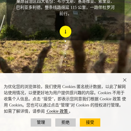
莱昂自治区四大省份：布尔戈斯、塞哥维亚、索里亚、
巴利亚多利德。整条线路绵延 115 公里，一路伴杜罗河
前行。

为优化您的浏览体验，我们使用 Cookies 匿名统计数据，以此了解网
站使用情况，以便更好地为用户提供感兴趣的内容。Cookies 不用于
收集个人信息。点击 “接受”，即表示您同意我们根据 Cookie 政策 使
用 Cookies。您也可以通过点击“管理”对 Cookies 的授权进行管理。
如需了解详情，请参阅
Cookie 政策
。
管理
拒绝
接受