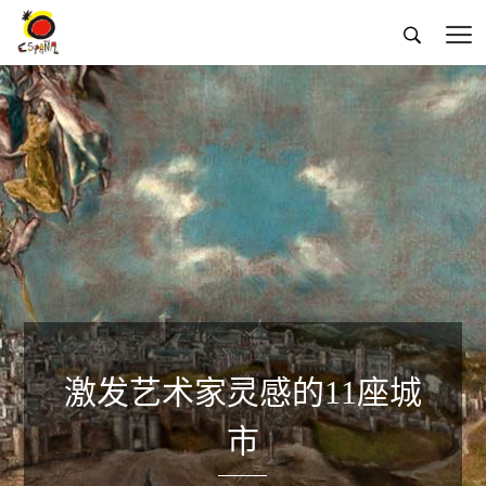


激发艺术家灵感的11座城
市