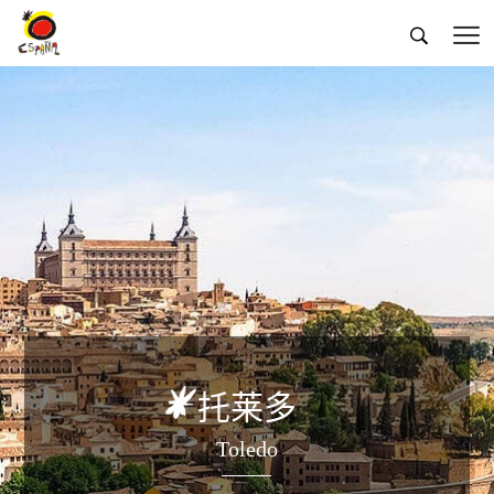


托莱多
Toledo