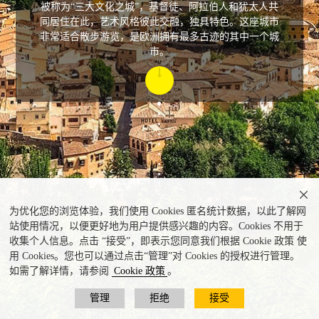
被称为“三大文化之城”，基督徒、阿拉伯人和犹太人共
同居住在此，艺术风格彼此交融，独具特色。这座城市
非常适合散步游览，是欧洲拥有最多古迹的其中一个城
市。

为优化您的浏览体验，我们使用 Cookies 匿名统计数据，以此了解网
站使用情况，以便更好地为用户提供感兴趣的内容。Cookies 不用于
收集个人信息。点击 “接受”，即表示您同意我们根据 Cookie 政策 使
用 Cookies。您也可以通过点击“管理”对 Cookies 的授权进行管理。
如需了解详情，请参阅
Cookie 政策
。
管理
拒绝
接受