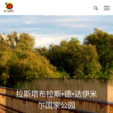


拉斯塔布拉斯•德•达伊米
尔国家公园