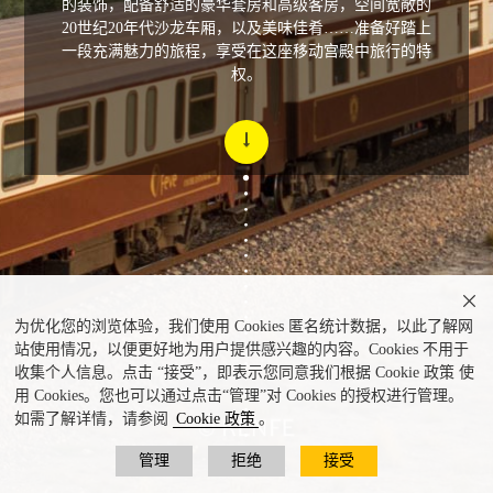
的装饰，配备舒适的豪华套房和高级客房，空间宽敞的
20世纪20年代沙龙车厢，以及美味佳肴……准备好踏上
一段充满魅力的旅程，享受在这座移动宫殿中旅行的特
权。

为优化您的浏览体验，我们使用 Cookies 匿名统计数据，以此了解网
站使用情况，以便更好地为用户提供感兴趣的内容。Cookies 不用于
收集个人信息。点击 “接受”，即表示您同意我们根据 Cookie 政策 使
用 Cookies。您也可以通过点击“管理”对 Cookies 的授权进行管理。
如需了解详情，请参阅
Cookie 政策
。
管理
拒绝
接受