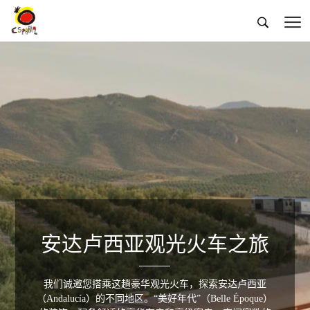


安达卢西亚观光火车之旅
我们诚邀您搭乘这趟豪华观光火车，探索安达卢西亚
（Andalucía）的不同地区。“美好年代”（Belle Époque）