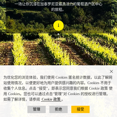
一场让你沉浸在加泰罗尼亚最具活力的葡萄酒产区中心
的旅程。

为优化您的浏览体验，我们使用 Cookies 匿名统计数据，以此了解网
站使用情况，以便更好地为用户提供感兴趣的内容。Cookies 不用于
收集个人信息。点击 “接受”，即表示您同意我们根据 Cookie 政策 使
用 Cookies。您也可以通过点击“管理”对 Cookies 的授权进行管理。
如需了解详情，请参阅
Cookie 政策
。
管理
拒绝
接受