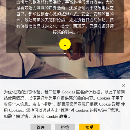
西班牙为银发旅行者准备了丰富多样的出行方案。无论
是喜欢活力满满的户外活动，还是更倾向于悠闲地放空
自己，都能找到合心意的旅游方式。安全、安静的目的
地，随处可见的无障碍设施，处处透着舒适与体贴，还
有值得慢慢品味的文化与美食，西班牙，已经准备好迎
接您的到来。

为优化您的浏览体验，我们使用 Cookies 匿名统计数据，以此了解网
站使用情况，以便更好地为用户提供感兴趣的内容。Cookies 不用于
收集个人信息。点击 “接受”，即表示您同意我们根据 Cookie 政策 使
用 Cookies。您也可以通过点击“管理”对 Cookies 的授权进行管理。
如需了解详情，请参阅
Cookie 政策
。
管理
拒绝
接受
一对夫妇在机场