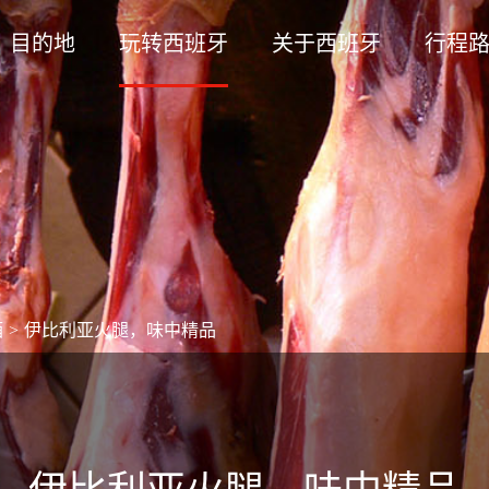
目的地
玩转西班牙
关于西班牙
行程
酒
>
伊比利亚火腿，味中精品