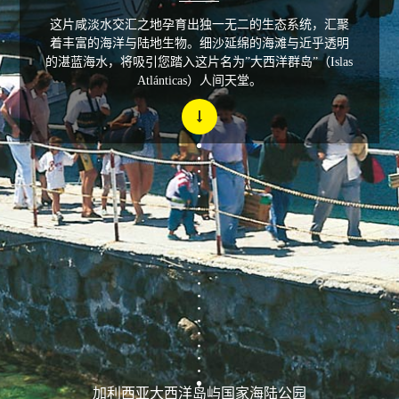
这片咸淡水交汇之地孕育出独一无二的生态系统，汇聚
着丰富的海洋与陆地生物。细沙延绵的海滩与近乎透明
的湛蓝海水，将吸引您踏入这片名为”大西洋群岛”（Islas
Atlánticas）人间天堂。
加利西亚大西洋岛屿国家海陆公园