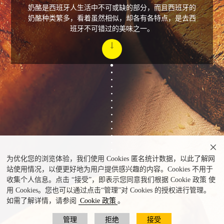
奶酪是西班牙人生活中不可或缺的部分，而且西班牙的
奶酪种类繁多，看着虽然相似，却各有各特点，是去西
班牙不可错过的美味之一。

为优化您的浏览体验，我们使用 Cookies 匿名统计数据，以此了解网
站使用情况，以便更好地为用户提供感兴趣的内容。Cookies 不用于
收集个人信息。点击 “接受”，即表示您同意我们根据 Cookie 政策 使
用 Cookies。您也可以通过点击“管理”对 Cookies 的授权进行管理。
如需了解详情，请参阅
Cookie 政策
。
管理
拒绝
接受
奶酪