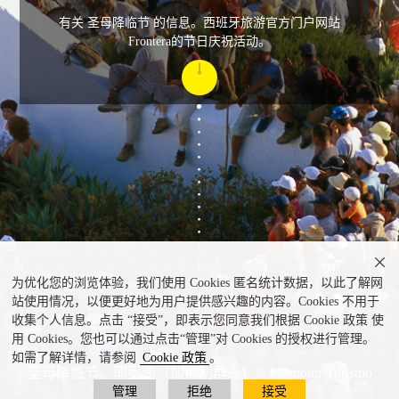
有关 圣母降临节 的信息。西班牙旅游官方门户网站
Frontera的节日庆祝活动。

为优化您的浏览体验，我们使用 Cookies 匿名统计数据，以此了解网
站使用情况，以便更好地为用户提供感兴趣的内容。Cookies 不用于
收集个人信息。点击 “接受”，即表示您同意我们根据 Cookie 政策 使
用 Cookies。您也可以通过点击“管理”对 Cookies 的授权进行管理。
如需了解详情，请参阅
Cookie 政策
。
圣母降临节。耶罗岛（加那利群岛）© Promotur Turismo
管理
拒绝
接受
Canarias