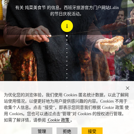
有关 炖菜美食节 的信息。西班牙旅游官方门户网站Lalín
的节日庆祝活动。

为优化您的浏览体验，我们使用 Cookies 匿名统计数据，以此了解网
站使用情况，以便更好地为用户提供感兴趣的内容。Cookies 不用于
收集个人信息。点击 “接受”，即表示您同意我们根据 Cookie 政策 使
用 Cookies。您也可以通过点击“管理”对 Cookies 的授权进行管理。
如需了解详情，请参阅
Cookie 政策
。
管理
拒绝
接受
“炖菜节”的铜管乐队花车游行和戏剧表演