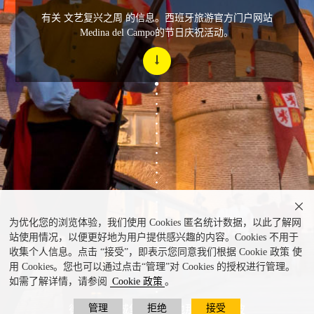
有关 文艺复兴之周 的信息。西班牙旅游官方门户网站
Medina del Campo的节日庆祝活动。

为优化您的浏览体验，我们使用 Cookies 匿名统计数据，以此了解网
站使用情况，以便更好地为用户提供感兴趣的内容。Cookies 不用于
收集个人信息。点击 “接受”，即表示您同意我们根据 Cookie 政策 使
用 Cookies。您也可以通过点击“管理”对 Cookies 的授权进行管理。
如需了解详情，请参阅
Cookie 政策
。
管理
拒绝
接受
德拉▪莫塔城堡，在麦地那▪德尔甘波