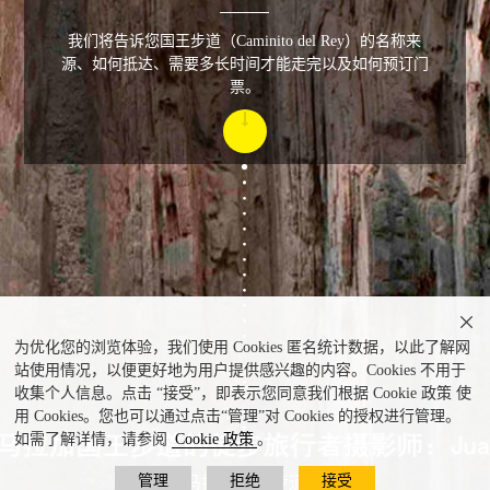
我们将告诉您国王步道（Caminito del Rey）的名称来
源、如何抵达、需要多长时间才能走完以及如何预订门
票。

为优化您的浏览体验，我们使用 Cookies 匿名统计数据，以此了解网
站使用情况，以便更好地为用户提供感兴趣的内容。Cookies 不用于
收集个人信息。点击 “接受”，即表示您同意我们根据 Cookie 政策 使
用 Cookies。您也可以通过点击“管理”对 Cookies 的授权进行管理。
如需了解详情，请参阅
Cookie 政策
。
管理
拒绝
接受
马拉加国王步道