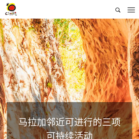


马拉加邻近可进行的三项
可持续活动