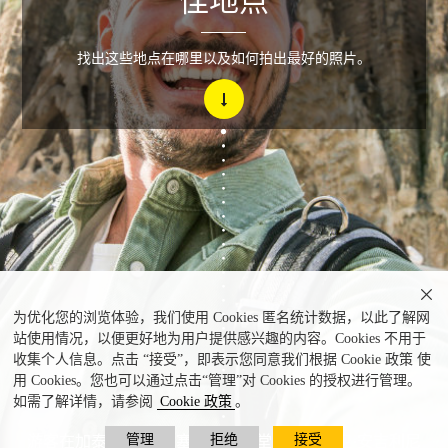
佳地点
找出这些地点在哪里以及如何拍出最好的照片。

为优化您的浏览体验，我们使用 Cookies 匿名统计数据，以此了解网
站使用情况，以便更好地为用户提供感兴趣的内容。Cookies 不用于
收集个人信息。点击 “接受”，即表示您同意我们根据 Cookie 政策 使
用 Cookies。您也可以通过点击“管理”对 Cookies 的授权进行管理。
如需了解详情，请参阅
Cookie 政策
。
管理
拒绝
接受
游客在加泰罗尼亚-巴塞罗那圣家堂自拍 ©大卫·安吉利尼