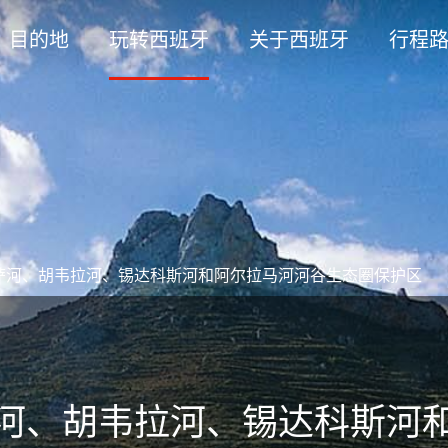
目的地
玩转西班牙
关于西班牙
行程
萨河、胡韦拉河、锡达科斯河和阿尔拉马河河谷生态圈保护区
河、胡韦拉河、锡达科斯河