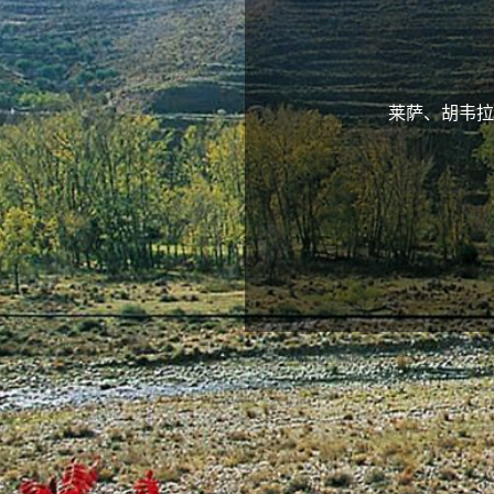
莱萨、胡韦拉