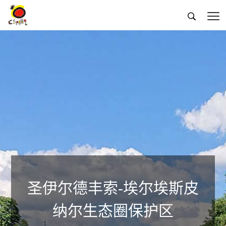


圣伊尔德丰索-埃尔埃斯皮
纳尔生态圈保护区