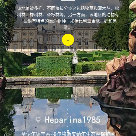
该地植被多样，不同海拔分步这包括牧草和灌木丛，松
树林、橡树林、圣栎林等。另一方面，该地区的动物有
一些很有特点的濒危物种，如伊比利亚金鹰、鹳和黑
雕。
圣伊尔德丰索-埃尔埃斯皮纳尔生态圈保护区