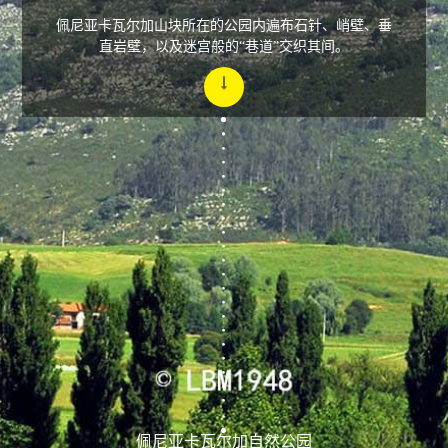
佩尼亚卡瓦尔加山块所在的公园内遍布石针、峭壁、垂
直岩壁，以及迷宫般的“巷道”交织其间。
佩尼亚卡瓦尔加自然公园