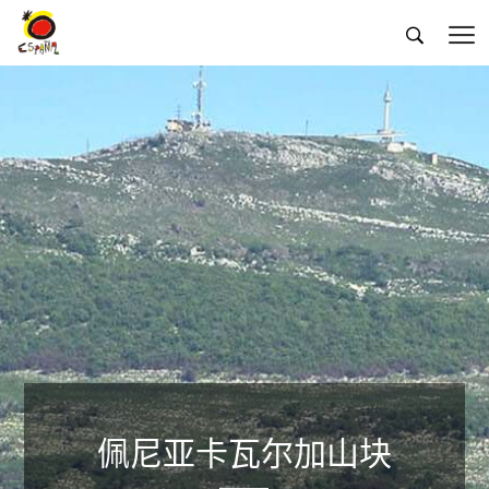


佩尼亚卡瓦尔加山块