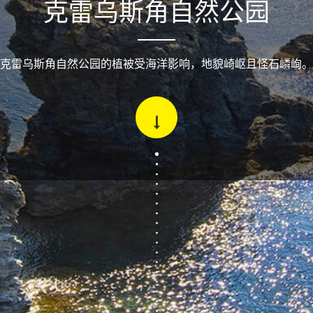
克雷乌斯角自然公园
克雷乌斯角自然公园的植被受海洋影响，地貌崎岖且怪石嶙峋。