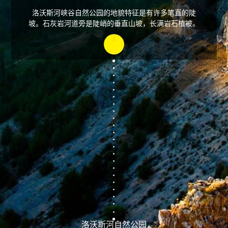
洛沃斯河峡谷自然公园的地貌特征是有许多笔直的陡
坡。石灰岩河道旁是陡峭的垂直山坡，长满岩石植被。
洛沃斯河自然公园