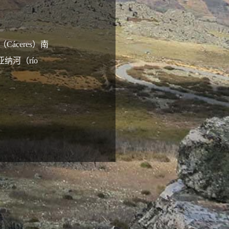
（Cáceres）南
亚纳河（río