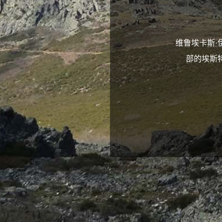
维鲁埃卡斯·伊波勒
部的埃斯特雷