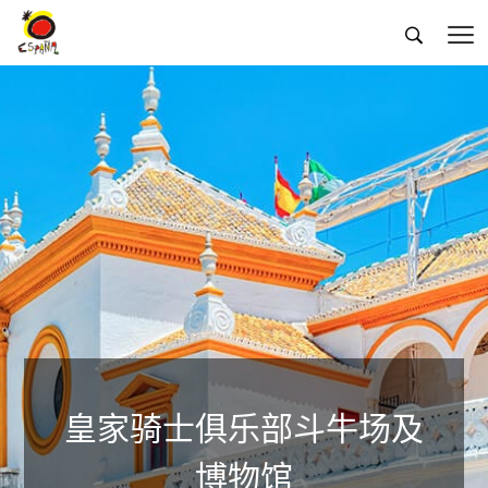


皇家骑士俱乐部斗牛场及
博物馆