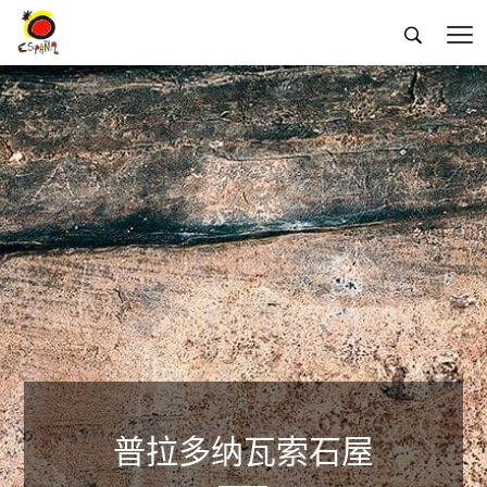


普拉多纳瓦索石屋