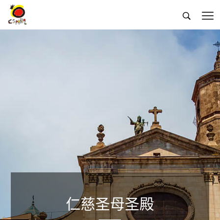


仁慈圣母圣殿