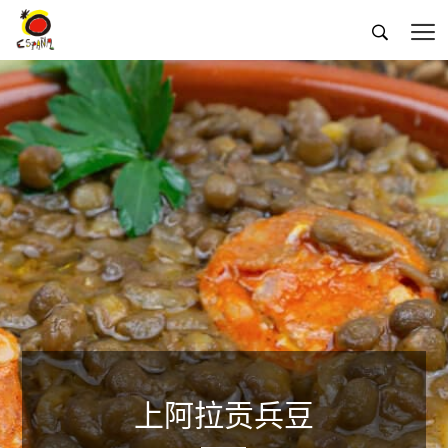


上阿拉贡兵豆