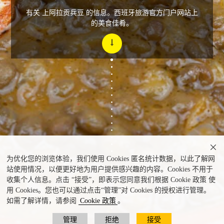
有关 上阿拉贡兵豆 的信息。西班牙旅游官方门户网站上
的美食佳肴。

为优化您的浏览体验，我们使用 Cookies 匿名统计数据，以此了解网
站使用情况，以便更好地为用户提供感兴趣的内容。Cookies 不用于
收集个人信息。点击 “接受”，即表示您同意我们根据 Cookie 政策 使
用 Cookies。您也可以通过点击“管理”对 Cookies 的授权进行管理。
如需了解详情，请参阅
Cookie 政策
。
管理
拒绝
接受
兵豆