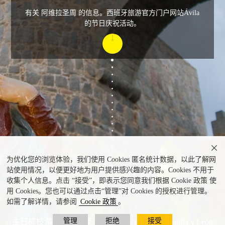
有关 阿维拉圣周 的信息。西班牙旅游官方门户网站Ávila
的节日庆祝活动。

为优化您的浏览体验，我们使用 Cookies 匿名统计数据，以此了解网
站使用情况，以便更好地为用户提供感兴趣的内容。Cookies 不用于
收集个人信息。点击 “接受”，即表示您同意我们根据 Cookie 政策 使
用 Cookies。您也可以通过点击“管理”对 Cookies 的授权进行管理。
如需了解详情，请参阅
Cookie 政策
。
管理
拒绝
接受
主日棕枝游行阿维拉圣周 © Fundación Siglo Castilla y León