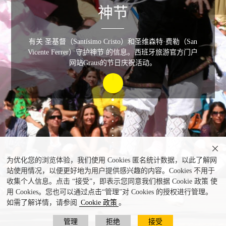
神节
有关 圣基督（Santísimo Cristo）和圣维森特·费勒（San
Vicente Ferrer）守护神节 的信息。西班牙旅游官方门户
网站Graus的节日庆祝活动。

为优化您的浏览体验，我们使用 Cookies 匿名统计数据，以此了解网
站使用情况，以便更好地为用户提供感兴趣的内容。Cookies 不用于
收集个人信息。点击 “接受”，即表示您同意我们根据 Cookie 政策 使
用 Cookies。您也可以通过点击“管理”对 Cookies 的授权进行管理。
如需了解详情，请参阅
Cookie 政策
。
管理
拒绝
接受
剑舞