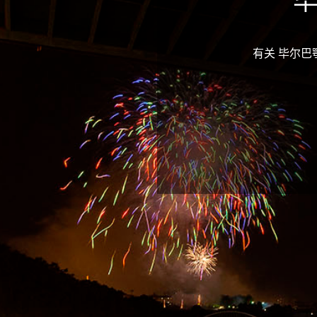
毕
有关 毕尔巴鄂