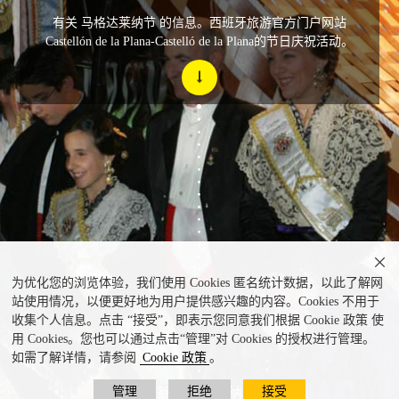
有关 马格达莱纳节 的信息。西班牙旅游官方门户网站
Castellón de la Plana-Castelló de la Plana的节日庆祝活动。

为优化您的浏览体验，我们使用 Cookies 匿名统计数据，以此了解网
站使用情况，以便更好地为用户提供感兴趣的内容。Cookies 不用于
收集个人信息。点击 “接受”，即表示您同意我们根据 Cookie 政策 使
用 Cookies。您也可以通过点击“管理”对 Cookies 的授权进行管理。
如需了解详情，请参阅
Cookie 政策
。
管理
拒绝
接受
卡斯蒂利翁德拉普拉纳的糕点节