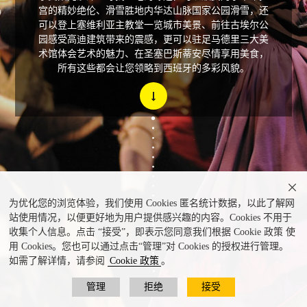
宫的精妙绝伦、滑雪胜地内华达山脉国家公园滑雪，还
可以登上塞维利亚主教堂一览城市美景、前往古埃尔公
园感受高迪建筑带来的震感，更可以驻足马德里三大美
术馆体会艺术的魅力、在圣塞巴斯蒂安尽情享用美食，
所有这些都会让您领略到西班牙的多彩风貌。

为优化您的浏览体验，我们使用 Cookies 匿名统计数据，以此了解网
站使用情况，以便更好地为用户提供感兴趣的内容。Cookies 不用于
收集个人信息。点击 “接受”，即表示您同意我们根据 Cookie 政策 使
用 Cookies。您也可以通过点击“管理”对 Cookies 的授权进行管理。
如需了解详情，请参阅
Cookie 政策
。
管理
拒绝
接受