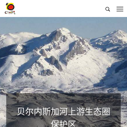


贝尔内斯加河上游生态圈
保护区