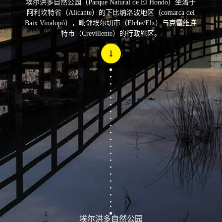
埃尔洪多自然公园（Parque Natural de El Hondo）坐落于
阿利坎特省（Alicante）的下比纳洛波地区（comarca del
Baix Vinalopó），毗邻埃尔切市（Elche/Elx）与克雷维连
特市（Crevillente）的行政辖区。
埃尔洪多自然公园