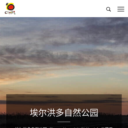


埃尔洪多自然公园