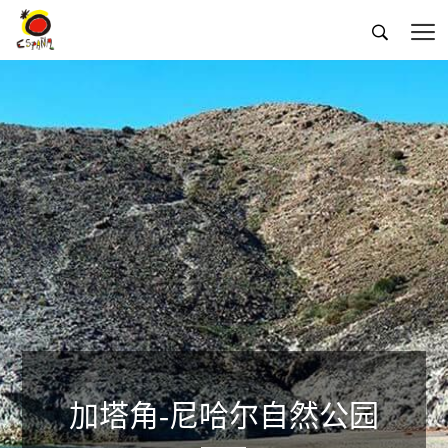


加塔角-尼哈尔自然公园