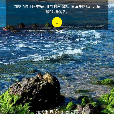
加塔角位于阿尔梅利亚省的东南端，其海岸以悬崖、海
湾和沙滩闻名。
加塔角-尼哈尔自然公园