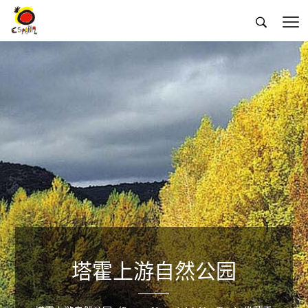


塔霍上游自然公园