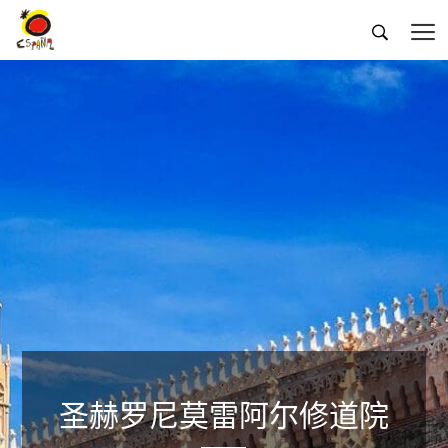


圣赫罗尼莫雷阿尔修道院