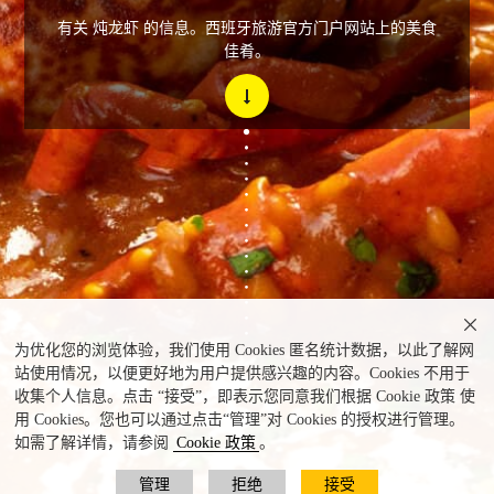
有关 炖龙虾 的信息。西班牙旅游官方门户网站上的美食
佳肴。

为优化您的浏览体验，我们使用 Cookies 匿名统计数据，以此了解网
站使用情况，以便更好地为用户提供感兴趣的内容。Cookies 不用于
收集个人信息。点击 “接受”，即表示您同意我们根据 Cookie 政策 使
用 Cookies。您也可以通过点击“管理”对 Cookies 的授权进行管理。
如需了解详情，请参阅
Cookie 政策
。
管理
拒绝
接受
炖龙虾