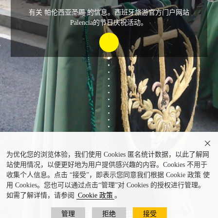
有关 帕伦西亚圣周 的信息。西班牙旅游官方门户网站
Palencia的节日庆祝活动。

为优化您的浏览体验，我们使用 Cookies 匿名统计数据，以此了解网
站使用情况，以便更好地为用户提供感兴趣的内容。Cookies 不用于
收集个人信息。点击 “接受”，即表示您同意我们根据 Cookie 政策 使
用 Cookies。您也可以通过点击“管理”对 Cookies 的授权进行管理。
如需了解详情，请参阅
Cookie 政策
。
管理
拒绝
接受
慈悲圣母帕伦西亚圣周