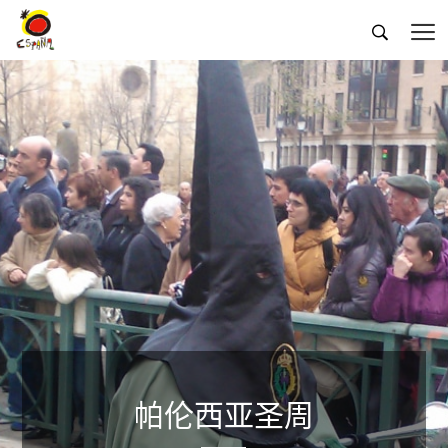


帕伦西亚圣周