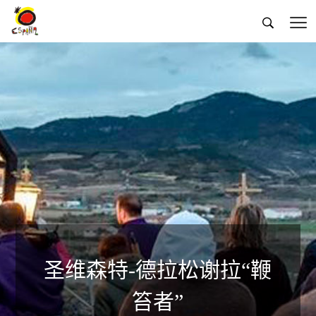


圣维森特-德拉松谢拉“鞭
笞者”