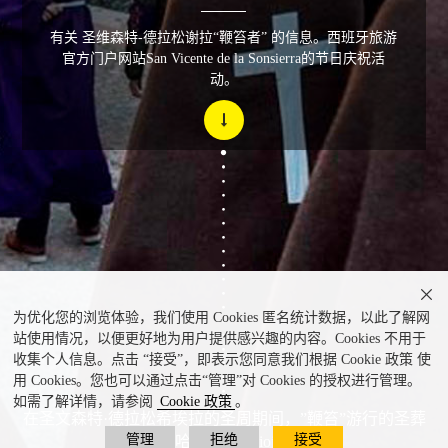
有关 圣维森特-德拉松谢拉“鞭笞者” 的信息。西班牙旅游
官方门户网站San Vicente de la Sonsierra的节日庆祝活
动。

为优化您的浏览体验，我们使用 Cookies 匿名统计数据，以此了解网
站使用情况，以便更好地为用户提供感兴趣的内容。Cookies 不用于
收集个人信息。点击 “接受”，即表示您同意我们根据 Cookie 政策 使
用 Cookies。您也可以通过点击“管理”对 Cookies 的授权进行管理。
如需了解详情，请参阅
Cookie 政策
。
在圣文森特·德拉松希埃拉的圣周期间，”鞭笞”游行的圣葬
管理
拒绝
接受
（拉里奥哈） © La Rioja Turismo