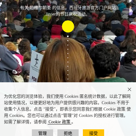
有关 哈维尔朝圣 的信息。西班牙旅游官方门户网站
Javier的节日庆祝活动。

为优化您的浏览体验，我们使用 Cookies 匿名统计数据，以此了解网
站使用情况，以便更好地为用户提供感兴趣的内容。Cookies 不用于
收集个人信息。点击 “接受”，即表示您同意我们根据 Cookie 政策 使
用 Cookies。您也可以通过点击“管理”对 Cookies 的授权进行管理。
如需了解详情，请参阅
Cookie 政策
。
管理
拒绝
接受
哈维尔城堡。（纳瓦拉）