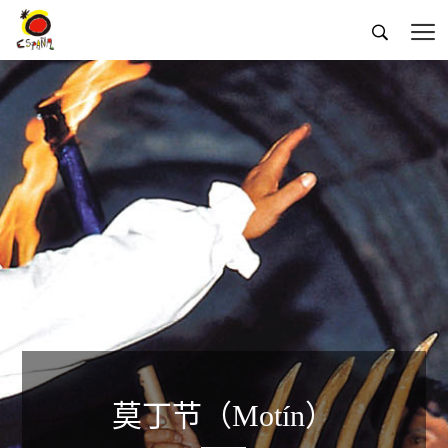


莫丁节（Motín）