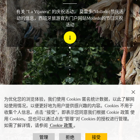
有关 “La Vijanera” 的庆祝活动， 莫雷多(Molledo)节庆活
动的信息，西班牙旅游官方门户网站Molledo的节日庆祝
活动

为优化您的浏览体验，我们使用 Cookies 匿名统计数据，以此了解网
站使用情况，以便更好地为用户提供感兴趣的内容。Cookies 不用于
收集个人信息。点击 “接受”，即表示您同意我们根据 Cookie 政策 使
用 Cookies。您也可以通过点击“管理”对 Cookies 的授权进行管理。
如需了解详情，请参阅
Cookie 政策
。
管理
拒绝
接受
“La Vijanera”化妆节 © Asociación Cultural La Vijanera de Silió