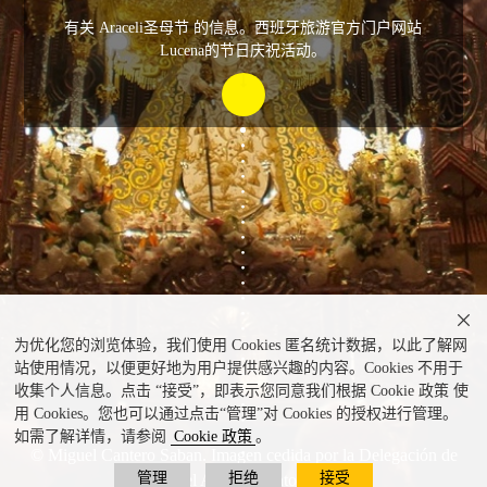
有关 Araceli圣母节 的信息。西班牙旅游官方门户网站
Lucena的节日庆祝活动。

为优化您的浏览体验，我们使用 Cookies 匿名统计数据，以此了解网
站使用情况，以便更好地为用户提供感兴趣的内容。Cookies 不用于
收集个人信息。点击 “接受”，即表示您同意我们根据 Cookie 政策 使
用 Cookies。您也可以通过点击“管理”对 Cookies 的授权进行管理。
如需了解详情，请参阅
Cookie 政策
。
© Miguel Cantero Saban. Imagen cedida por la Delegación de
管理
拒绝
接受
Turismo del Ayuntamiento de Lucena