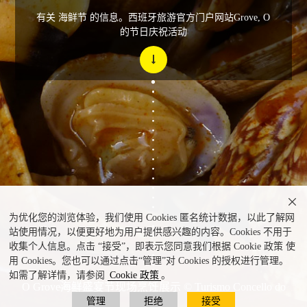
有关 海鲜节 的信息。西班牙旅游官方门户网站Grove, O
的节日庆祝活动

为优化您的浏览体验，我们使用 Cookies 匿名统计数据，以此了解网
站使用情况，以便更好地为用户提供感兴趣的内容。Cookies 不用于
收集个人信息。点击 “接受”，即表示您同意我们根据 Cookie 政策 使
用 Cookies。您也可以通过点击“管理”对 Cookies 的授权进行管理。
如需了解详情，请参阅
Cookie 政策
。
O Grove海鲜盛宴节现场烹饪展示 © Turismo Concello do
管理
拒绝
接受
Grove