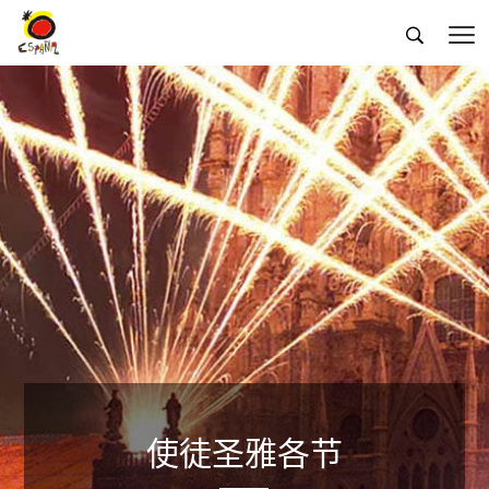


使徒圣雅各节