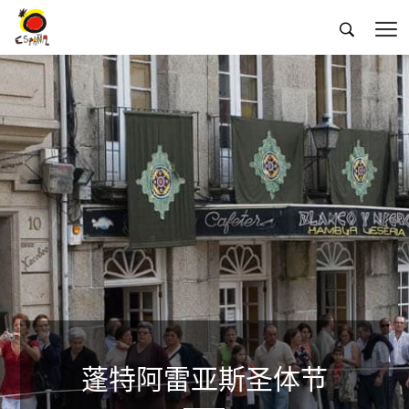


蓬特阿雷亚斯圣体节