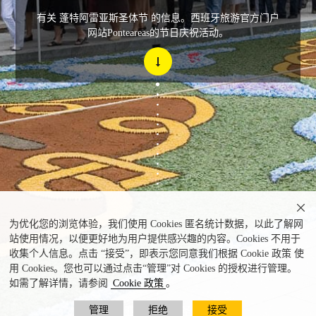
有关 蓬特阿雷亚斯圣体节 的信息。西班牙旅游官方门户
网站Ponteareas的节日庆祝活动。

为优化您的浏览体验，我们使用 Cookies 匿名统计数据，以此了解网
站使用情况，以便更好地为用户提供感兴趣的内容。Cookies 不用于
收集个人信息。点击 “接受”，即表示您同意我们根据 Cookie 政策 使
用 Cookies。您也可以通过点击“管理”对 Cookies 的授权进行管理。
如需了解详情，请参阅
Cookie 政策
。
管理
拒绝
接受
蓬特亚雷亚斯的圣体节